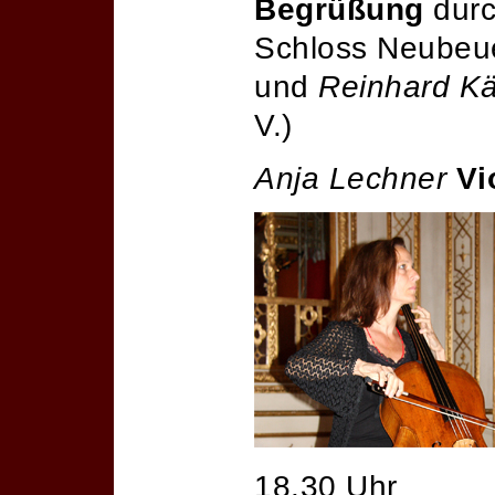
Begrüßung
dur
Schloss Neubeu
und
Reinhard Kä
V.)
Anja Lechner
Vi
18.30 Uhr