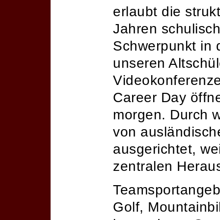
erlaubt die stru
Jahren schulisc
Schwerpunkt in d
unseren Altschül
Videokonferenzen
Career Day öffne
morgen. Durch w
von ausländische
ausgerichtet, we
zentralen Heraus
Teamsportangebo
Golf, Mountainbi